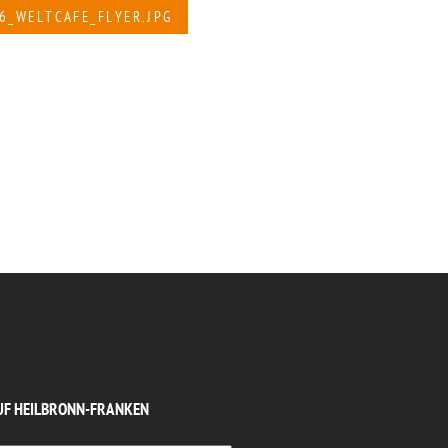
6_WELTCAFE_FLYER.JPG
UF HEILBRONN-FRANKEN