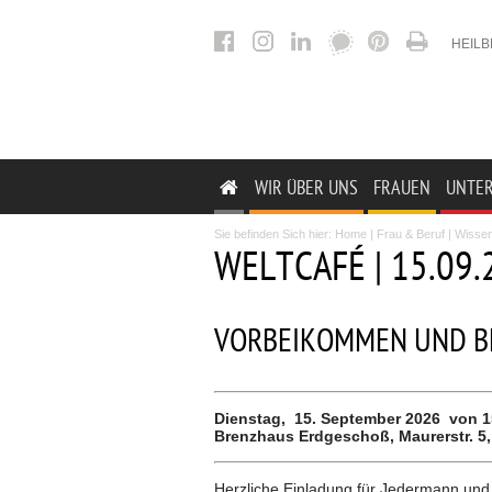
HEIL
WIR ÜBER UNS
FRAUEN
UNTE

Sie befinden Sich hier:
Home
|
Frau & Beruf
|
Wisse
WELTCAFÉ | 15.09
VORBEIKOMMEN UND B
Dienstag,
15. September 2026
von 1
Brenzhaus Erdgeschoß, Maurerstr. 5,
Herzliche Einladung für Jedermann und