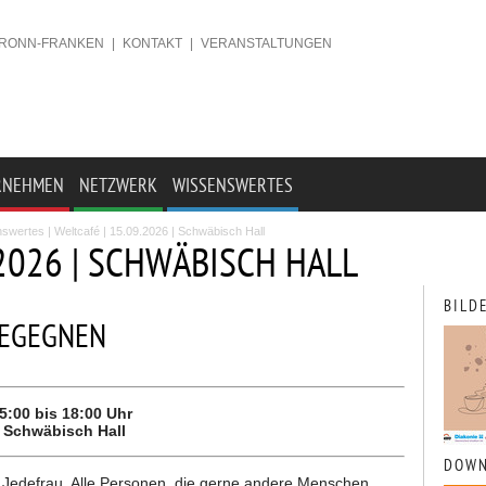
BRONN-FRANKEN
|
KONTAKT
|
VERANSTALTUNGEN
RNEHMEN
NETZWERK
WISSENSWERTES
nswertes
| Weltcafé | 15.09.2026 | Schwäbisch Hall
.2026 | SCHWÄBISCH HALL
BILD
EGEGNEN
5:00 bis 18:00 Uhr
 Schwäbisch Hall
DOWN
 Jedefrau. Alle Personen, die gerne andere Menschen