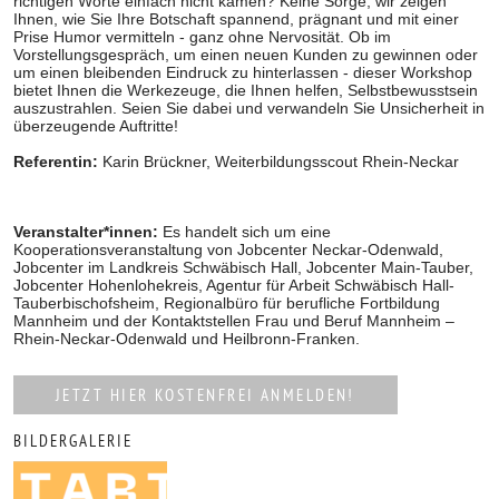
richtigen Worte einfach nicht kamen? Keine Sorge, wir zeigen
Ihnen, wie Sie Ihre Botschaft spannend, prägnant und mit einer
Prise Humor vermitteln - ganz ohne Nervosität. Ob im
Vorstellungsgespräch, um einen neuen Kunden zu gewinnen oder
um einen bleibenden Eindruck zu hinterlassen - dieser Workshop
bietet Ihnen die Werkezeuge, die Ihnen helfen, Selbstbewusstsein
auszustrahlen. Seien Sie dabei und verwandeln Sie Unsicherheit in
überzeugende Auftritte!
Referentin:
Karin Brückner, Weiterbildungsscout Rhein-Neckar
Veranstalter*innen:
Es handelt sich um eine
Kooperationsveranstaltung von Jobcenter Neckar-Odenwald,
Jobcenter im Landkreis Schwäbisch Hall, Jobcenter Main-Tauber,
Jobcenter Hohenlohekreis, Agentur für Arbeit Schwäbisch Hall-
Tauberbischofsheim, Regionalbüro für berufliche Fortbildung
Mannheim und der Kontaktstellen Frau und Beruf Mannheim –
Rhein-Neckar-Odenwald und Heilbronn-Franken.
JETZT HIER KOSTENFREI ANMELDEN!
BILDERGALERIE